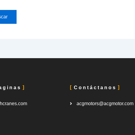
aginas
Contáctanos
hcranes.com
acgmotors@acgmotor.com