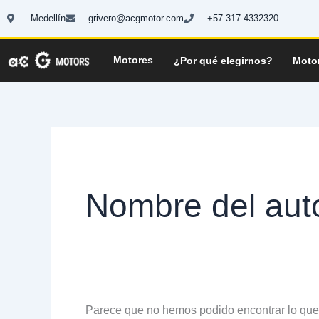
Ir
Buscar
Medellín
grivero@acgmotor.com
+57 317 4332320
al
por:
contenido
Motores
¿Por qué elegirnos?
Moto
Nombre del au
Parece que no hemos podido encontrar lo qu