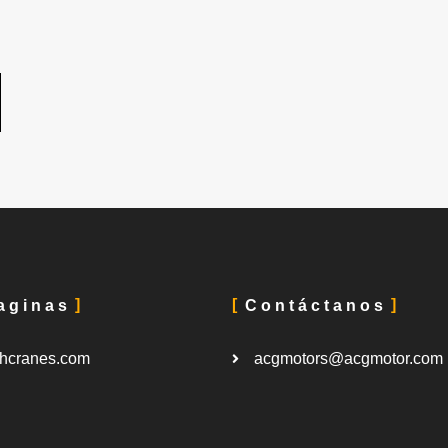
aginas
Contáctanos
hcranes.com
acgmotors@acgmotor.com