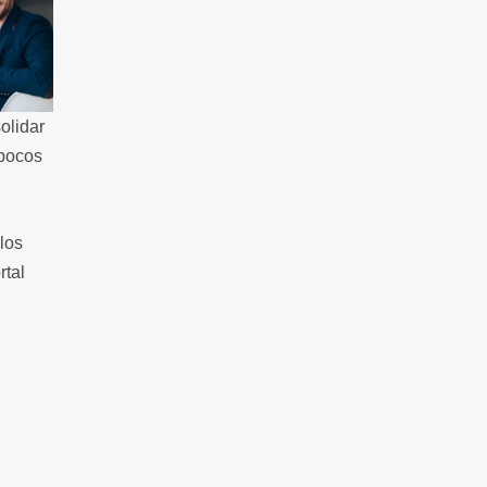
olidar
 pocos
los
rtal