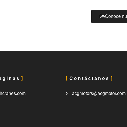
Conoce nu
aginas
Contáctanos
hcranes.com
acgmotors@acgmotor.com