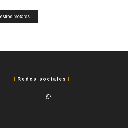
estros motores
Redes sociales
W
h
a
t
s
a
p