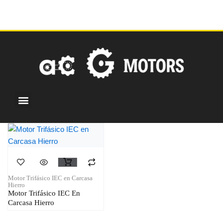
Ir
al
contenido
Menu
¿Por qué elegirnos?
Motores personalizados
Centro de noticias
Motor Trifásico IEC en Carcasa
Hierro
Motor Trifásico IEC En
Carcasa Hierro