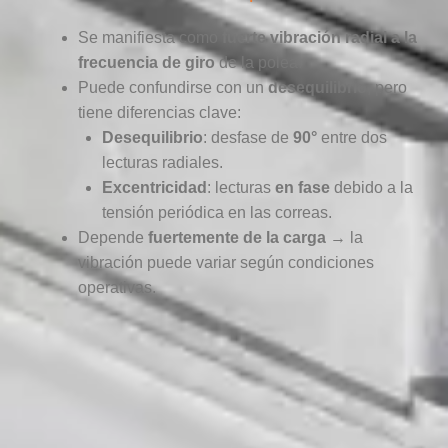
Se manifiesta como
fuerte vibración radial a la
frecuencia de giro
de la polea.
Puede confundirse con un
desequilibrio
, pero
tiene diferencias clave:
Desequilibrio
: desfase de
90°
entre dos
lecturas radiales.
Excentricidad
: lecturas
en fase
debido a la
tensión periódica en las correas.
Depende
fuertemente de la carga
→ la
vibración puede variar según condiciones
operativas.