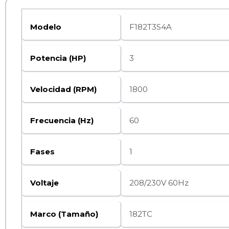
Modelo
F182T3S4A
Potencia (HP)
3
Velocidad (RPM)
1800
Frecuencia (Hz)
60
Fases
1
Voltaje
208/230V 60Hz
Marco (Tamaño)
182TC