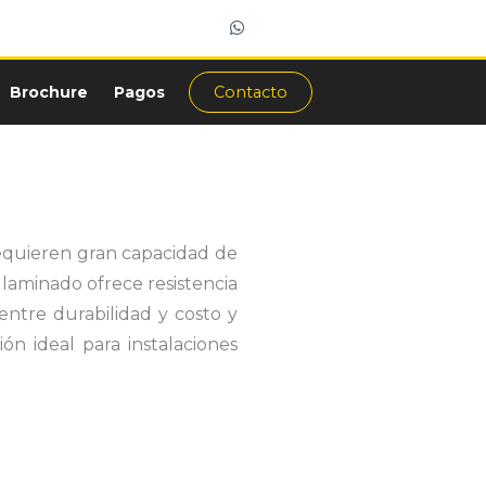
W
h
a
t
s
Brochure
Pagos
Contacto
a
p
p
requieren gran capacidad de
 laminado ofrece resistencia
entre durabilidad y costo y
ón ideal para instalaciones