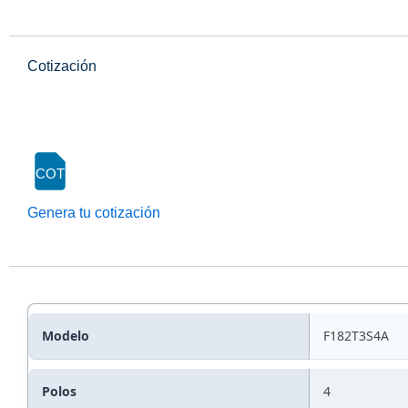
Cotización
COT
Genera tu cotización
Modelo
F182T3S4A
Polos
4