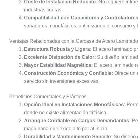
Coste de Instalación Reducido:
No requiere infrae
industrias ligeras.
Compatibilidad con Capacitores y Controladores
variadores monofásicos, optimizando el consumo y l
Ventajas Relacionadas con la Carcasa de Acero Laminado
Estructura Robusta y Ligera:
El acero laminado pr
Excelente Disipación de Calor:
Su diseño laminado 
Mayor Estabilidad Magnética:
El acero laminado re
Construcción Económica y Confiable:
Ofrece un e
servicio sin inversiones excesivas.
Beneficios Comerciales y Prácticos
Opción Ideal en Instalaciones Monofásicas:
Permi
donde no existe alimentación trifásica.
Arranque Confiable en Cargas Demandantes:
Per
maquinaria que exige alto par al inicio.
Durabilidad y Mantenimiento Sencillo:
Su diseño e