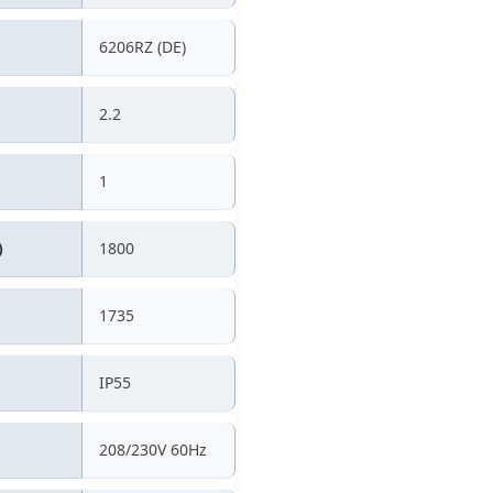
6206RZ (DE)
2.2
1
)
1800
1735
IP55
208/230V 60Hz