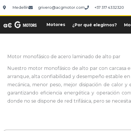
Ir
Medellín
grivero@acgmotor.com
+57 317 4332320
al
contenido
Motores
¿Por qué elegirnos?
Mo
Motor monofásico de acero laminado de alto par
Nuestro motor monofásico de alto par con carcasa e
arranque, alta confiabilidad y desempeño estable en 
mecánica, menor peso, mejor disipación de calor y e
garantizando eficiencia energética y operación conf
donde no se dispone de red trifásica, pero se necesita