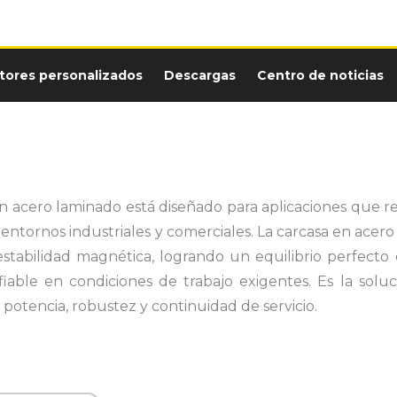
tores personalizados
Descargas
Centro de noticias
n acero laminado está diseñado para aplicaciones que 
entornos industriales y comerciales. La carcasa en acero
stabilidad magnética, logrando un equilibrio perfecto 
iable en condiciones de trabajo exigentes. Es la soluci
 potencia, robustez y continuidad de servicio.