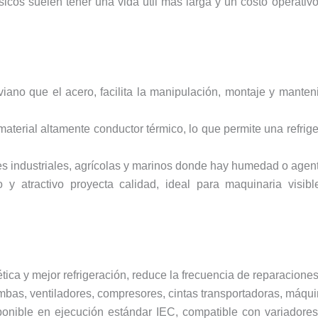
fásicos suelen tener una vida útil más larga y un costo operat
iviano que el acero, facilita la manipulación, montaje y mante
material altamente conductor térmico, lo que permite una refrig
es industriales, agrícolas y marinos donde hay humedad o agent
 y atractivo proyecta calidad, ideal para maquinaria visib
ética y mejor refrigeración, reduce la frecuencia de reparaciones
bas, ventiladores, compresores, cintas transportadoras, máqui
ponible en ejecución estándar IEC, compatible con variadores