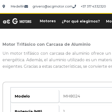
Ir
Medellín
grivero@acgmotor.com
+57 317 4332320
al
contenido
Motores
¿Por qué elegirnos?
Mo
Motor Trifásico con Carcasa de Aluminio
Un motor trifásico con carcasa de aluminio ofrece un 
energética. Además, el aluminio utilizado es un materia
exigentes. Gracias a estas características, se convierte 
Modelo
MH8024
Potencia (HP)
1