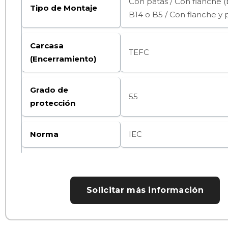
Con patas / Con flanche (
Tipo de Montaje
B14 o B5 / Con flanche y p
Carcasa
TEFC
(Encerramiento)
Grado de
55
protección
Norma
IEC
Solicitar más información