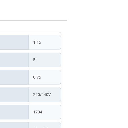
1.15
F
0.75
220/440V
1704