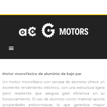
Ir
al
contenido
Menu
¿Por qué elegirnos?
Motores personalizados
Centro de noticias
Motor monofásico de aluminio de bajo par
Un motor monofásico con carcasa de aluminio ofrece un
excelente rendimiento eléctrico, con una estructura ligera
pero resistente que asegura gran eficiencia en su
funcionamiento. El uso de aluminio como material aporta
propiedades anticorrosivas, lo que garantiza mayor