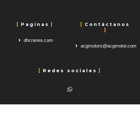
Paginas
Contáctanos
dhcranes.com
acgmotors@acgmotor.com
Redes sociales
W
h
a
t
s
a
p
p