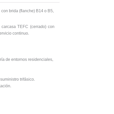
 con brida (flanche) B14 o B5,
, carcasa TEFC (cerrado) con
rvicio continuo.
ía de entornos residenciales,
uministro trifásico.
tación.