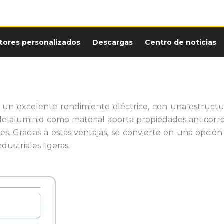
tores personalizados
Descargas
Centro de noticias
un excelente rendimiento eléctrico, con una estructur
de aluminio como material aporta propiedades anticorro
es. Gracias a estas ventajas, se convierte en una opción 
dustriales ligeras.