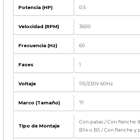
Potencia (HP)
0.5
Velocidad (RPM)
3600
Frecuencia (Hz)
60
Fases
1
Voltaje
115/230V 60Hz
Marco (Tamaño)
71
Con patas / Con flanche (
Tipo de Montaje
B14 o B5 / Con flanche y p