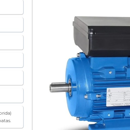
brida)
atas.