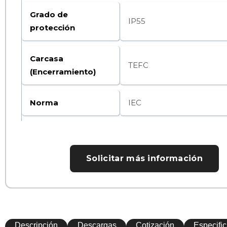
Grado de
IP55
protección
Carcasa
TEFC
(Encerramiento)
Norma
IEC
Solicitar más información
Descripción
Descargas
Cotización
Especifi