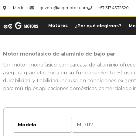
Ir
Medellín
grivero@acgmotor.com
+57 317 4332320
al
contenido
Motores
¿Por qué elegirnos?
Mo
Motor monofásico de aluminio de bajo par
Un motor monofásico con carcasa de aluminio ofrece 
asegura gran eficiencia en su funcionamiento. El uso 
durabilidad y fiabilidad incluso en condiciones exigent
para múltiples aplicaciones domésticas, comerciales e in
Modelo
ML7112