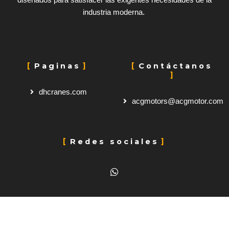
diseñados para satisfacer las exigentes necesidades de la
industria moderna.
Paginas
Contáctanos
dhcranes.com
acgmotors@acgmotor.com
Redes sociales
W
h
a
t
s
a
p