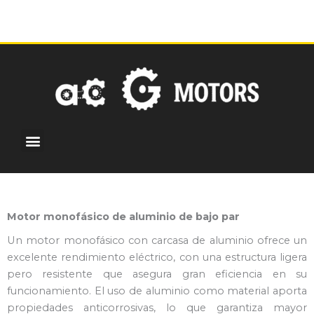
Ir
al
contenido
Menu
¿Por qué elegirnos?
Motores personalizados
Centro de noticias
Motor monofásico de aluminio de bajo par
Un motor monofásico con carcasa de aluminio ofrece un
excelente rendimiento eléctrico, con una estructura ligera
pero resistente que asegura gran eficiencia en su
funcionamiento. El uso de aluminio como material aporta
propiedades anticorrosivas, lo que garantiza mayor