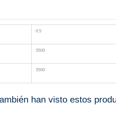
a
p
p
0.5
3500
3500
también han visto estos prod