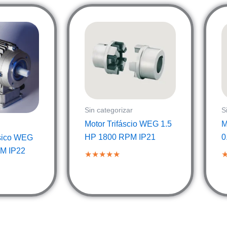
Sin categorizar
S
Motor Trifáscio WEG 1.5
M
HP 1800 RPM IP21
0
sico WEG
M IP22
★★★★★