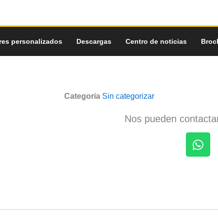
res personalizados
Descargas
Centro de noticias
Broc
Categoria
Sin categorizar
Nos pueden contactar
W
h
a
t
s