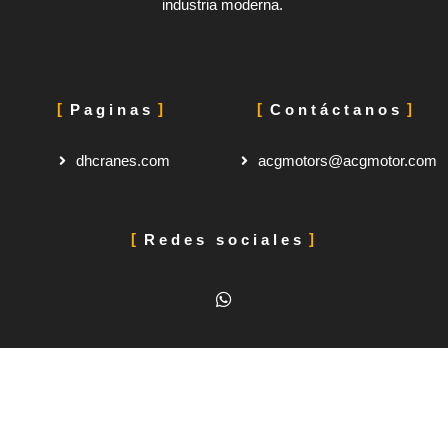
industria moderna.
Paginas
Contáctanos
dhcranes.com
acgmotors@acgmotor.com
Redes sociales
W
h
a
t
s
a
p
p