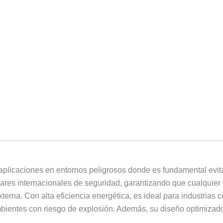
s
a
p
p
aplicaciones en entornos peligrosos donde es fundamental evita
ares internacionales de seguridad, garantizando que cualquier 
terna. Con alta eficiencia energética, es ideal para industrias 
ambientes con riesgo de explosión. Además, su diseño optimiza