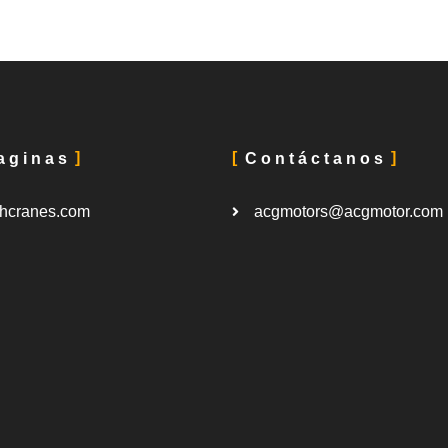
aginas
Contáctanos
hcranes.com
acgmotors@acgmotor.com