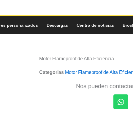
res personalizados
Descargas
Centro de noticias
Broc
Motor Flameproof de Alta Eficiencia
Categorias
Motor Flameproof de Alta Eficie
Nos pueden contactar
W
h
a
t