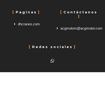
Paginas
Contáctanos
dhcranes.com
acgmotors@acgmotor.com
Redes sociales
W
h
a
t
s
a
p
p