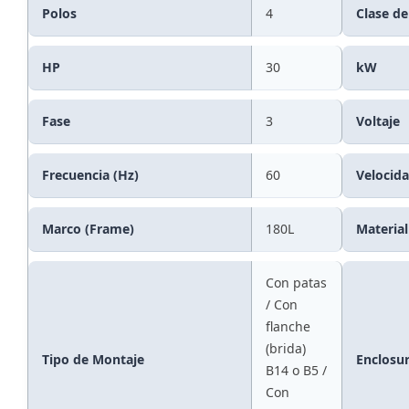
Polos
4
Clase de
HP
30
kW
Fase
3
Voltaje
Frecuencia (Hz)
60
Velocid
Marco (Frame)
180L
Material
Con patas
/ Con
flanche
(brida)
Tipo de Montaje
Enclosu
B14 o B5 /
Con