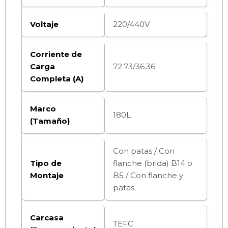
Voltaje
220/440V
Corriente de
Carga
72.73/36.36
Completa (A)
Marco
180L
(Tamaño)
Con patas / Con
Tipo de
flanche (brida) B14 o
Montaje
B5 / Con flanche y
patas.
Carcasa
TEFC