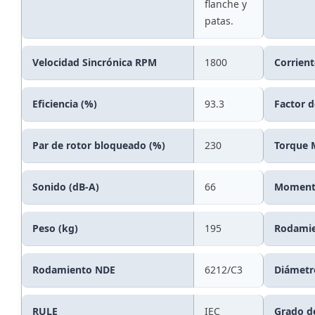
flanche y
patas.
Velocidad Sincrónica RPM
1800
Corrien
Eficiencia (%)
93.3
Factor d
Par de rotor bloqueado (%)
230
Torque 
Sonido (dB-A)
66
Momento
Peso (kg)
195
Rodamie
Rodamiento NDE
6212/C3
Diámetr
RULE
IEC
Grado de