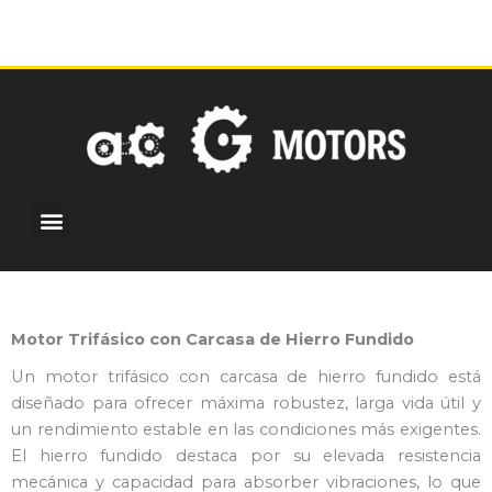
Ir
al
contenido
Menu
¿Por qué elegirnos?
Motores personalizados
Centro de noticias
Motor Trifásico con Carcasa de Hierro Fundido
Un motor trifásico con carcasa de hierro fundido está
diseñado para ofrecer máxima robustez, larga vida útil y
un rendimiento estable en las condiciones más exigentes.
El hierro fundido destaca por su elevada resistencia
mecánica y capacidad para absorber vibraciones, lo que