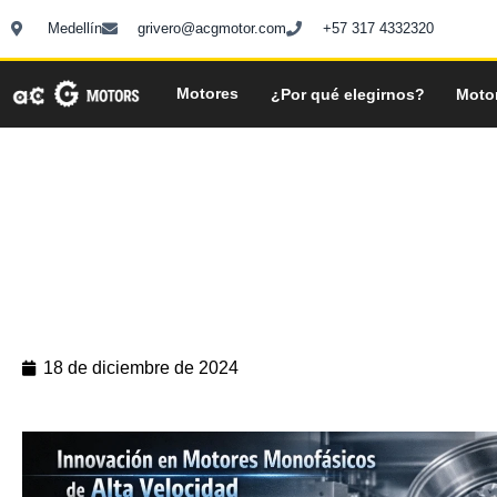
Ir
Medellín
grivero@acgmotor.com
+57 317 4332320
al
contenido
Motores
¿Por qué elegirnos?
Moto
18 de diciembre de 2024