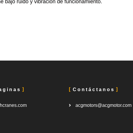
ne bajo ruido y vibración de funcionamiento.
aginas
Contáctanos
hcranes.com
acgmotors@acgmotor.com