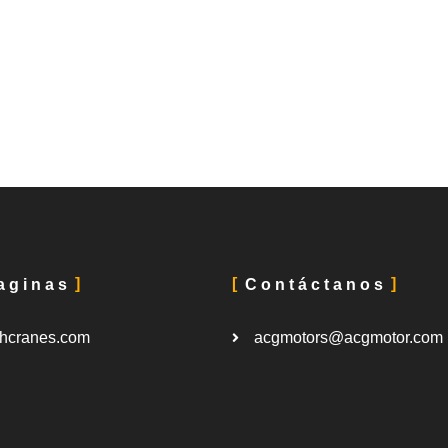
aginas
Contáctanos
hcranes.com
acgmotors@acgmotor.com