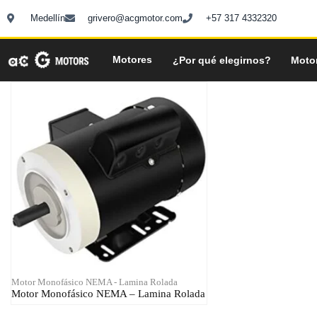
Ir
Medellín
grivero@acgmotor.com
+57 317 4332320
al
contenido
Motores
¿Por qué elegirnos?
Moto
Motor Monofásico NEMA - Lamina Rolada
Motor Monofásico NEMA – Lamina Rolada