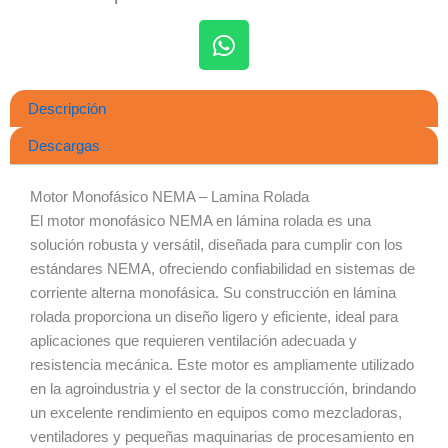
W
h
Descripción
a
t
Descargas
s
a
Motor Monofásico NEMA – Lamina Rolada
p
El motor monofásico NEMA en lámina rolada es una
p
solución robusta y versátil, diseñada para cumplir con los
estándares NEMA, ofreciendo confiabilidad en sistemas de
corriente alterna monofásica. Su construcción en lámina
rolada proporciona un diseño ligero y eficiente, ideal para
aplicaciones que requieren ventilación adecuada y
resistencia mecánica. Este motor es ampliamente utilizado
en la agroindustria y el sector de la construcción, brindando
un excelente rendimiento en equipos como mezcladoras,
ventiladores y pequeñas maquinarias de procesamiento en