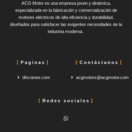
ACG Motor es una empresa joven y dinámica,
especializada en la fabricación y comercialización de
motores eléctricos de alta eficiencia y durabilidad,
diseñados para satisfacer las exigentes necesidades de la
industria moderna.
Paginas
Contáctanos
dhcranes.com
acgmotors@acgmotor.com
Redes sociales
W
h
a
t