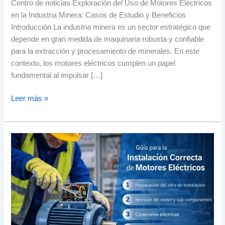
Centro de noticias Exploración del Uso de Motores Eléctricos
en la Industria Minera: Casos de Estudio y Beneficios
Introducción La industria minera es un sector estratégico que
depende en gran medida de maquinaria robusta y confiable
para la extracción y procesamiento de minerales. En este
contexto, los motores eléctricos cumplen un papel
fundamental al impulsar […]
Leer más »
Guía
Completa
de
Instalación
de
Motores
Eléctricos
y