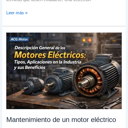
Leer más »
Mantenimiento
de
un
motor
eléctrico
Mantenimiento de un motor eléctrico