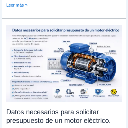
Leer más »
Datos
necesarios
para
solicitar
presupuesto
de
un
motor
eléctrico.
Datos necesarios para solicitar
presupuesto de un motor eléctrico.