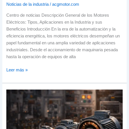
Noticias de la industria
/
acgmotor.com
Centro de noticias Descripción General de los Motores
Eléctricos: Tipos, Aplicaciones en la Industria y sus
Beneficios Introducción En la era de la automatización y la
eficiencia energética, los motores eléctricos desempeñan un
papel fundamental en una amplia variedad de aplicaciones
industriales. Desde el accionamiento de maquinaria pesada
hasta la operación de equipos de alta
Leer más »
Cómo
Elegir
el
Motor
Eléctrico
Adecuado