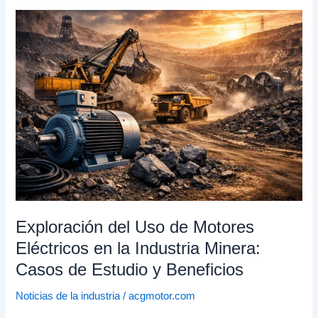
Exploración
del
Uso
de
Motores
Eléctricos
en
la
Industria
Minera:
Casos
de
Estudio
Exploración del Uso de Motores
y
Eléctricos en la Industria Minera:
Beneficios
Casos de Estudio y Beneficios
Noticias de la industria
/
acgmotor.com