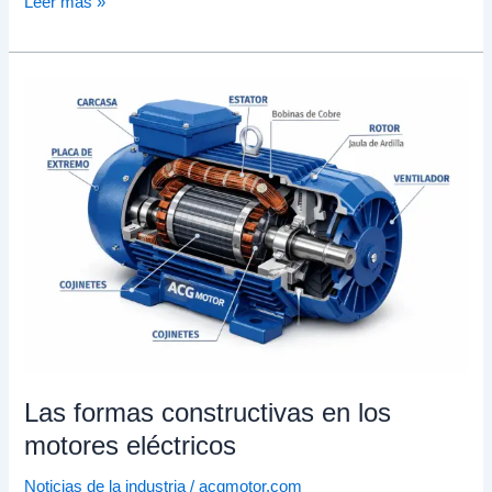
Leer más »
Las
formas
constructivas
en
los
motores
eléctricos
Las formas constructivas en los
motores eléctricos
Noticias de la industria
/
acgmotor.com