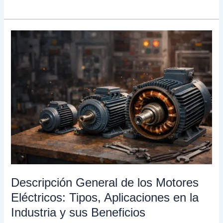
Descripción
General
de
los
Motores
Eléctricos:
Tipos,
Aplicaciones
en
la
Industria
y
sus
Descripción General de los Motores
Beneficios
Eléctricos: Tipos, Aplicaciones en la
Industria y sus Beneficios