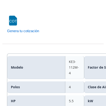
COT
Genera tu cotización
KE3-
Modelo
112M-
Factor de S
4
Polos
4
Clase de Ai
HP
5.5
kW