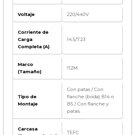
Voltaje
220/440V
Corriente de
Carga
14.5/7.23
Completa (A)
Marco
112M
(Tamaño)
Con patas / Con
Tipo de
flanche (brida) B14 o
Montaje
B5 / Con flanche y
patas.
Carcasa
TEFC