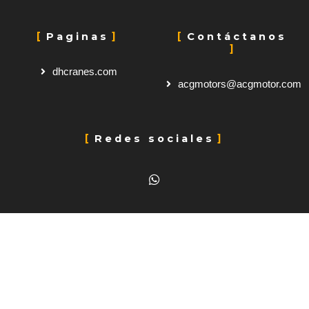
Paginas
Contáctanos
dhcranes.com
acgmotors@acgmotor.com
Redes sociales
W
h
a
t
s
a
p
p