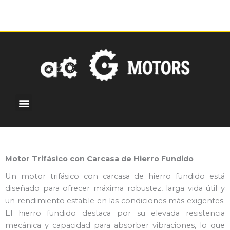
Ir
al
contenido
Menu
¿Por qué elegirnos?
Motores personalizados
Centro de noticias
Motor Trifásico con Carcasa de Hierro Fundido
Un motor trifásico con carcasa de hierro fundido está
diseñado para ofrecer máxima robustez, larga vida útil y
un rendimiento estable en las condiciones más exigentes.
El hierro fundido destaca por su elevada resistencia
mecánica y capacidad para absorber vibraciones, lo que