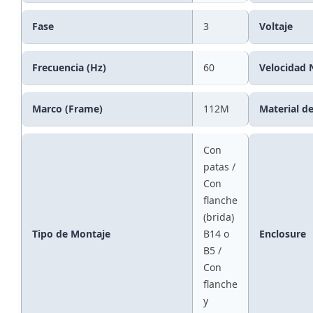
Fase
3
Voltaje
Frecuencia (Hz)
60
Velocidad 
Marco (Frame)
112M
Material d
Con
patas /
Con
flanche
(brida)
Tipo de Montaje
B14 o
Enclosure
B5 /
Con
flanche
y