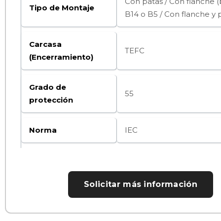
Con patas / Con flanche (
Tipo de Montaje
B14 o B5 / Con flanche y p
Carcasa
TEFC
(Encerramiento)
Grado de
55
protección
Norma
IEC
Solicitar más información