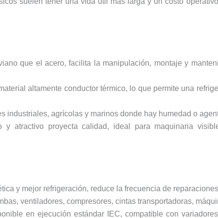
fásicos suelen tener una vida útil más larga y un costo operat
iviano que el acero, facilita la manipulación, montaje y mante
material altamente conductor térmico, lo que permite una refrig
es industriales, agrícolas y marinos donde hay humedad o agent
 y atractivo proyecta calidad, ideal para maquinaria visib
ética y mejor refrigeración, reduce la frecuencia de reparaciones
bas, ventiladores, compresores, cintas transportadoras, máqui
ponible en ejecución estándar IEC, compatible con variadores