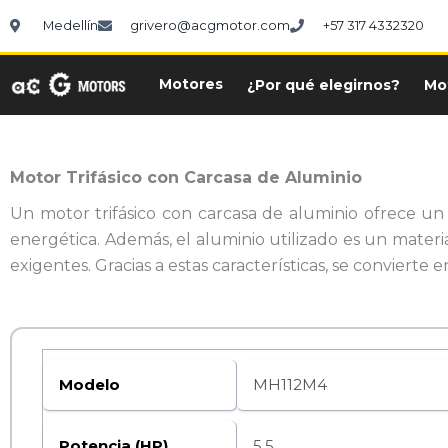
Ir
Medellín
grivero@acgmotor.com
+57 317 4332320
al
contenido
Motores
¿Por qué elegirnos?
Mo
Motor Trifásico con Carcasa de Aluminio
Un motor trifásico con carcasa de aluminio ofrece un 
energética. Además, el aluminio utilizado es un materia
exigentes. Gracias a estas características, se convierte 
Modelo
MH112M4
Potencia (HP)
5.5