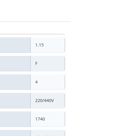
1.15
F
4
220/440V
1740