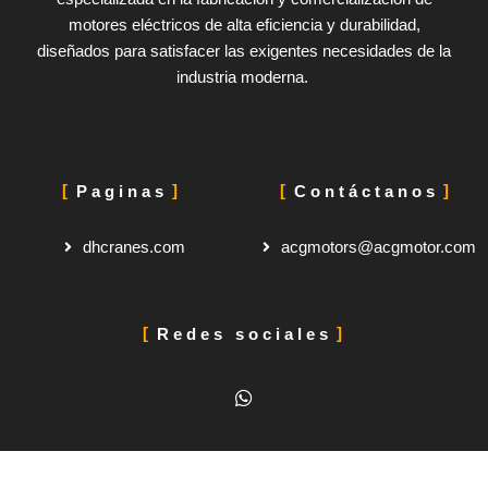
motores eléctricos de alta eficiencia y durabilidad,
diseñados para satisfacer las exigentes necesidades de la
industria moderna.
Paginas
Contáctanos
dhcranes.com
acgmotors@acgmotor.com
Redes sociales
W
h
a
t
s
a