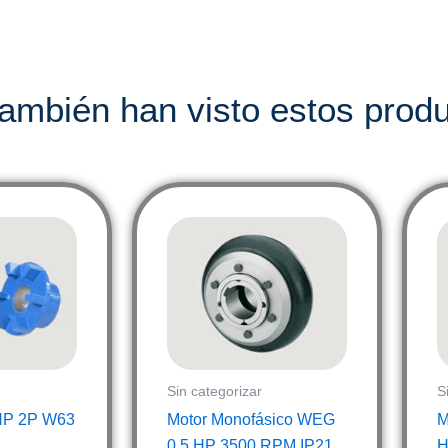
también han visto estos prod
Sin categorizar
S
HP 2P W63
Motor Monofásico WEG
M
0.5 HP 3500 RPM IP21
H