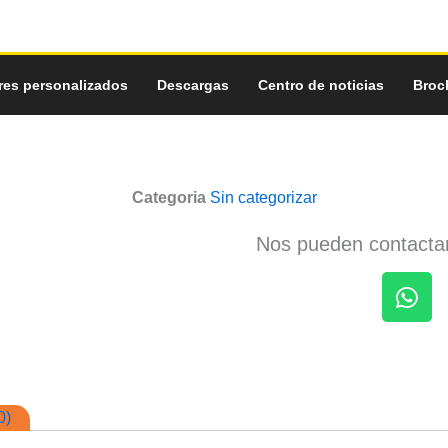
res personalizados
Descargas
Centro de noticias
Broc
Categoria
Sin categorizar
Nos pueden contactar
W
h
a
t
0)
s