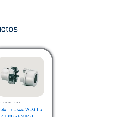
uctos
in categorizar
otor Trifáscio WEG 1.5
P 1800 RPM IP21