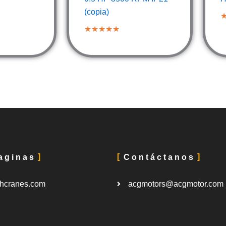
(copia)
★★★★★
aginas
Contáctanos
hcranes.com
acgmotors@acgmotor.com