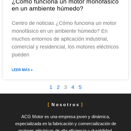
¿Cómo funciona un motor monofásico
en un ambiente húmedo?
Centro de noticias ¿Cómo funciona un motor
monofásico en un ambiente húmedo? En
muchos entornos de aplicación industrial,
comercial y residencial, los motores eléctricos
pueden
LEER MÁS »
1
2
3
4
5
Nosotros
ACG Motor es una empresa joven y dinámica,
especializada en la fabricación y comercialización de
motores eléctricos de alta eficiencia y durabilidad,